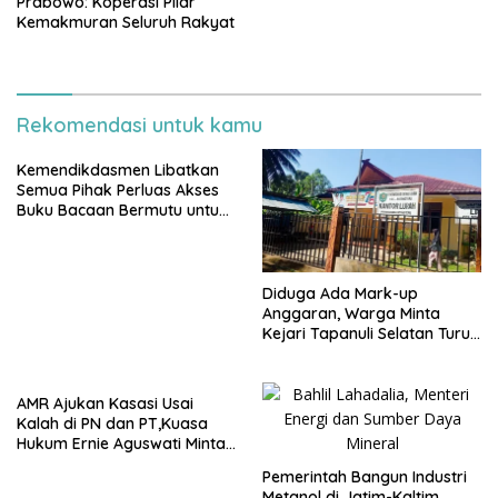
Prabowo: Koperasi Pilar
Kemakmuran Seluruh Rakyat
Rekomendasi untuk kamu
Kemendikdasmen Libatkan
Semua Pihak Perluas Akses
Buku Bacaan Bermutu untuk
Tingkatkan Literasi Anak
Diduga Ada Mark-up
Anggaran, Warga Minta
Kejari Tapanuli Selatan Turun
Tangan
AMR Ajukan Kasasi Usai
Kalah di PN dan PT,Kuasa
Hukum Ernie Aguswati Minta
Pengawasan KY dan Bawas
Pemerintah Bangun Industri
MA RI
Metanol di Jatim-Kaltim