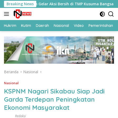
Langsung
Ditjenpas Kaltim Gelar Aksi Bersih di TMP Kusuma Bangsa
Breaking News
ke
konten
Hukrim
Kutim
Daerah
Nasional
Video
Pemerintahan
Beranda
Nasional
Nasional
KSPNM Nagari Sikabau Siap Jadi
Garda Terdepan Peningkatan
Ekonomi Masyarakat
Redaksi