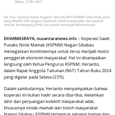
Selasa, 27 Mei 2025
ket. foto: Suasana Rapat Anggota Tahunan (RAT) KSPNM Tahun Buku 2024
yang dihadiri oleh anggota koperasi, tokoh masyarakat, dan pejabat
daerah, berlangsung tertib dan penuh semangat kebersamaan.
DHARMASRAYA, nusantaranews.info
– Koperasi Sawit
Pusako Ninik Mamak (KSPNM) Nagari Sikabau
menegaskan komitmennya untuk terus menjadi motor
penggerak ekonomi masyarakat. Hal ini disampaikan
langsung oleh Ketua Pengurus KSPNM, Herianto,
dalam Rapat Anggota Tahunan (RAT) Tahun Buku 2024
yang digelar pada Selasa (27/5).
Dalam sambutannya, Herianto menyampaikan bahwa
koperasi ini bukan hadir secara tiba-tiba, melainkan
lahir dari perjuangan kolektif masyarakat adat,
khususnya niniak-mamak dan tokoh masyarakat
Nagari Sikabau. KSPNM terbentuk sebagai bagian dari