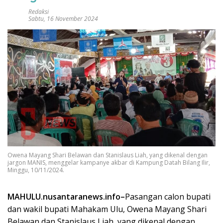
Redaksi
Sabtu, 16 November 2024
Owena Mayang Shari Belawan dan Stanislaus Liah, yang dikenal dengan
jargon MANIS, menggelar kampanye akbar di Kampung Datah Bilang Ilir,
Minggu, 10/11/2024.
MAHULU.nusantaranews.info–
Pasangan calon bupati
dan wakil bupati Mahakam Ulu, Owena Mayang Shari
Belawan dan Stanislaus Liah, yang dikenal dengan