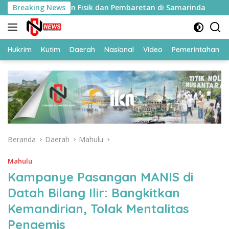
Langsung
ti Pembinaan Fisik dan Pembaretan di Samarinda
Breaking News
119 
ke
konten
Hukrim
Kutim
Daerah
Nasional
Video
Pemerintahan
Beranda
Daerah
Mahulu
Mahulu
Kampanye Pasangan MANIS di
Datah Bilang Ilir: Bangkitkan
Kemandirian, Tolak Mentalitas
Pengemis