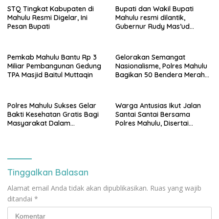
STQ Tingkat Kabupaten di
Bupati dan Wakil Bupati
Mahulu Resmi Digelar, Ini
Mahulu resmi dilantik,
Pesan Bupati
Gubernur Rudy Mas’ud
Tekankan Pentingnya
Infrastruktur Merata
Pemkab Mahulu Bantu Rp 3
Gelorakan Semangat
Miliar Pembangunan Gedung
Nasionalisme, Polres Mahulu
TPA Masjid Baitul Muttaqin
Bagikan 50 Bendera Merah
Putih Kepada Pengendara
Polres Mahulu Sukses Gelar
Warga Antusias Ikut Jalan
Bakti Kesehatan Gratis Bagi
Santai Santai Bersama
Masyarakat Dalam
Polres Mahulu, Disertai
Momentum Hari
Pembagian Doorprize
Bhayangkara ke-79
Tinggalkan Balasan
Alamat email Anda tidak akan dipublikasikan.
Ruas yang wajib
ditandai
*