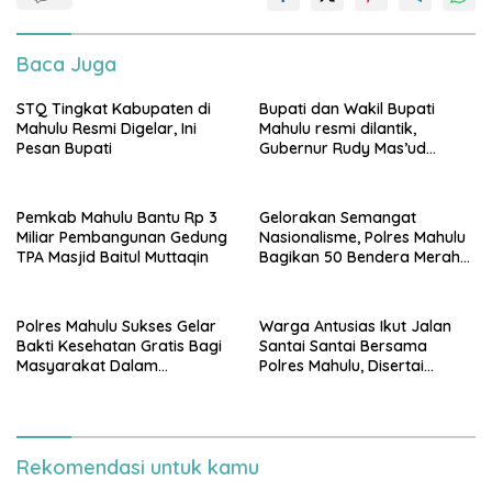
Baca Juga
STQ Tingkat Kabupaten di
Bupati dan Wakil Bupati
Mahulu Resmi Digelar, Ini
Mahulu resmi dilantik,
Pesan Bupati
Gubernur Rudy Mas’ud
Tekankan Pentingnya
Infrastruktur Merata
Pemkab Mahulu Bantu Rp 3
Gelorakan Semangat
Miliar Pembangunan Gedung
Nasionalisme, Polres Mahulu
TPA Masjid Baitul Muttaqin
Bagikan 50 Bendera Merah
Putih Kepada Pengendara
Polres Mahulu Sukses Gelar
Warga Antusias Ikut Jalan
Bakti Kesehatan Gratis Bagi
Santai Santai Bersama
Masyarakat Dalam
Polres Mahulu, Disertai
Momentum Hari
Pembagian Doorprize
Bhayangkara ke-79
Rekomendasi untuk kamu