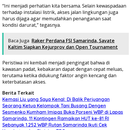
“Ini menjadi perhatian kita bersama. Selain kewaspadaan
terhadap instalasi listrik, akses jalan lingkungan juga
harus dijaga agar memudahkan penanganan saat
kondisi darurat,” tegasnya.
Baca Juga
Raker Perdana FSI Samarinda, Savate
Kaltim Siapkan Kejurprov dan Open Tournament
Peristiwa ini kembali menjadi pengingat bahwa di
kawasan padat, kebakaran dapat dengan cepat meluas,
terutama ketika didukung faktor angin kencang dan
keterbatasan akses.
Berita Terkait
Kemasi Liu yang Saya Kenal: Di Balik Perjuangan
Seorang Ketua Kelompok Tani Busang Dengen
Sesmenko Kumham Imipas Buka Porseni WBP di Lapas
Samarinda, 11 Kontingen Ramaikan HUT ke-81 RI
Sebanyak 1.252 WBP Rutan Samarinda Ikuti Cek