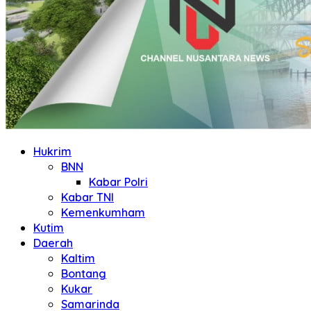
Hukrim
BNN
Kabar Polri
Kabar TNI
Kemenkumham
Kutim
Daerah
Kaltim
Bontang
Kukar
Samarinda