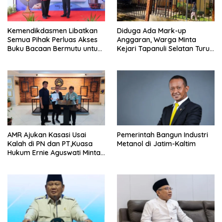
Kemendikdasmen Libatkan
Diduga Ada Mark-up
Semua Pihak Perluas Akses
Anggaran, Warga Minta
Buku Bacaan Bermutu untuk
Kejari Tapanuli Selatan Turun
Tingkatkan Literasi Anak
Tangan
AMR Ajukan Kasasi Usai
Pemerintah Bangun Industri
Kalah di PN dan PT,Kuasa
Metanol di Jatim-Kaltim
Hukum Ernie Aguswati Minta
Pengawasan KY dan Bawas
MA RI