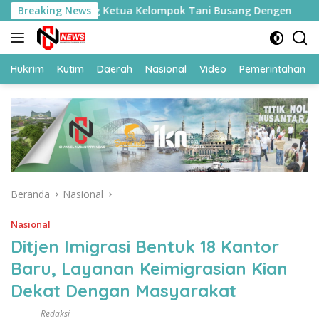
Langsung
gan Seorang Ketua Kelompok Tani Busang Dengen
Breaking News
Sesmen
ke
konten
Hukrim
Kutim
Daerah
Nasional
Video
Pemerintahan
Beranda
Nasional
Nasional
Ditjen Imigrasi Bentuk 18 Kantor
Baru, Layanan Keimigrasian Kian
Dekat Dengan Masyarakat
Redaksi