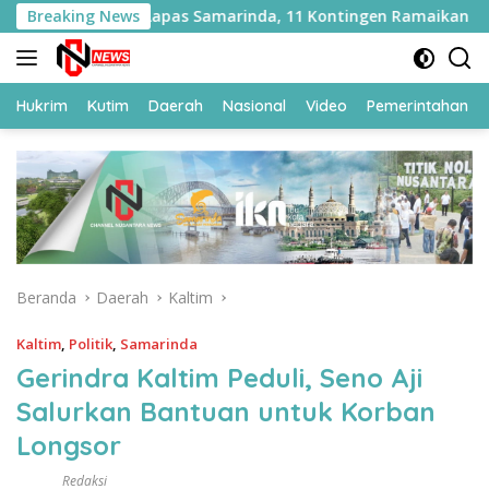
Langsung
seni WBP di Lapas Samarinda, 11 Kontingen Ramaikan HUT ke
Breaking News
ke
konten
Hukrim
Kutim
Daerah
Nasional
Video
Pemerintahan
Beranda
Daerah
Kaltim
Kaltim
,
Politik
,
Samarinda
Gerindra Kaltim Peduli, Seno Aji
Salurkan Bantuan untuk Korban
Longsor
Redaksi