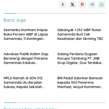
Baca Juga
Sesmenko Kumham Imipas
Sebanyak 1.252 WBP Rutan
Buka Porseni WBP di Lapas
Samarinda Ikuti Cek
Samarinda, 11 Kontingen
Kesehatan dan Skrining TBC
Ramaikan HUT ke-81 RI
Advokasi Publik Kaltim Siap
Sidang Perdana Dugaan
Bersinergi dengan Polresta
Korupsi Tambang PT JMB
Samarinda Edukasi
Grup Digelar, Dua Terdakwa
Masyarakat soal
Ajukan Eksepsi
Penyampaian Aspirasi
MPLS Ramah di SDN 012
BRI Peduli Salurkan Bantuan
Samarinda Ulu Berjalan
kepada 500 Penerima
Sukses, Kepala Sekolah:
Manfaat, Wujud Komitmen
Anak Harus Datang ke
Berbagi untuk Masyarakat
Sekolah dengan Bahagia