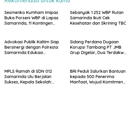
Rekomendasi untuk kamu
Sesmenko Kumham Imipas
Sebanyak 1.252 WBP Rutan
Buka Porseni WBP di Lapas
Samarinda Ikuti Cek
Samarinda, 11 Kontingen
Kesehatan dan Skrining TBC
Ramaikan HUT ke-81 RI
Advokasi Publik Kaltim Siap
Sidang Perdana Dugaan
Bersinergi dengan Polresta
Korupsi Tambang PT JMB
Samarinda Edukasi
Grup Digelar, Dua Terdakwa
Masyarakat soal
Ajukan Eksepsi
Penyampaian Aspirasi
MPLS Ramah di SDN 012
BRI Peduli Salurkan Bantuan
Samarinda Ulu Berjalan
kepada 500 Penerima
Sukses, Kepala Sekolah:
Manfaat, Wujud Komitmen
Anak Harus Datang ke
Berbagi untuk Masyarakat
Sekolah dengan Bahagia