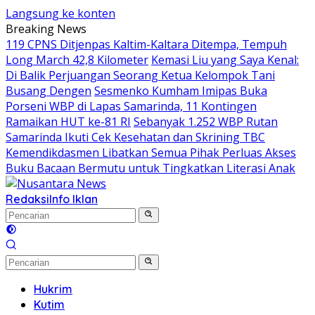
Langsung ke konten
Breaking News
119 CPNS Ditjenpas Kaltim-Kaltara Ditempa, Tempuh
Long March 42,8 Kilometer
Kemasi Liu yang Saya Kenal:
Di Balik Perjuangan Seorang Ketua Kelompok Tani
Busang Dengen
Sesmenko Kumham Imipas Buka
Porseni WBP di Lapas Samarinda, 11 Kontingen
Ramaikan HUT ke-81 RI
Sebanyak 1.252 WBP Rutan
Samarinda Ikuti Cek Kesehatan dan Skrining TBC
Kemendikdasmen Libatkan Semua Pihak Perluas Akses
Buku Bacaan Bermutu untuk Tingkatkan Literasi Anak
Redaksi
Info Iklan
Hukrim
Kutim