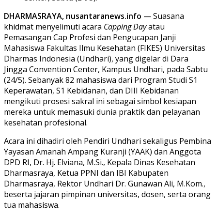
DHARMASRAYA, nusantaranews.info
— Suasana
khidmat menyelimuti acara
Capping Day
atau
Pemasangan Cap Profesi dan Pengucapan Janji
Mahasiswa Fakultas Ilmu Kesehatan (FIKES) Universitas
Dharmas Indonesia (Undhari), yang digelar di Dara
Jingga Convention Center, Kampus Undhari, pada Sabtu
(24/5). Sebanyak 82 mahasiswa dari Program Studi S1
Keperawatan, S1 Kebidanan, dan DIII Kebidanan
mengikuti prosesi sakral ini sebagai simbol kesiapan
mereka untuk memasuki dunia praktik dan pelayanan
kesehatan profesional.
Acara ini dihadiri oleh Pendiri Undhari sekaligus Pembina
Yayasan Amanah Ampang Kuranji (YAAK) dan Anggota
DPD RI, Dr. Hj. Elviana, M.Si., Kepala Dinas Kesehatan
Dharmasraya, Ketua PPNI dan IBI Kabupaten
Dharmasraya, Rektor Undhari Dr. Gunawan Ali, M.Kom.,
beserta jajaran pimpinan universitas, dosen, serta orang
tua mahasiswa.