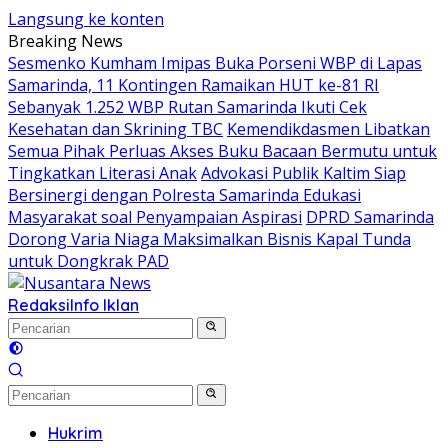
Langsung ke konten
Breaking News
Sesmenko Kumham Imipas Buka Porseni WBP di Lapas
Samarinda, 11 Kontingen Ramaikan HUT ke-81 RI
Sebanyak 1.252 WBP Rutan Samarinda Ikuti Cek
Kesehatan dan Skrining TBC
Kemendikdasmen Libatkan
Semua Pihak Perluas Akses Buku Bacaan Bermutu untuk
Tingkatkan Literasi Anak
Advokasi Publik Kaltim Siap
Bersinergi dengan Polresta Samarinda Edukasi
Masyarakat soal Penyampaian Aspirasi
DPRD Samarinda
Dorong Varia Niaga Maksimalkan Bisnis Kapal Tunda
untuk Dongkrak PAD
Redaksi
Info Iklan
Hukrim