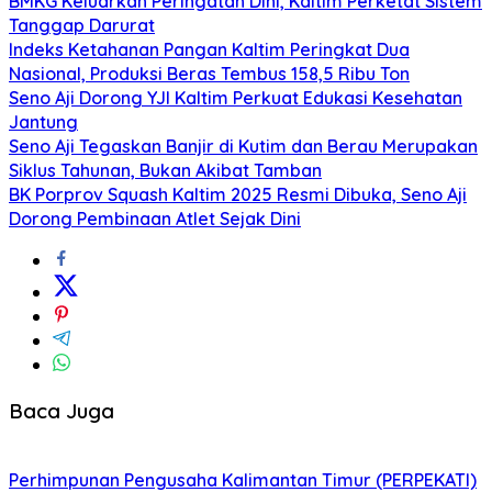
BMKG Keluarkan Peringatan Dini, Kaltim Perketat Sistem
Tanggap Darurat
Indeks Ketahanan Pangan Kaltim Peringkat Dua
Nasional, Produksi Beras Tembus 158,5 Ribu Ton
Seno Aji Dorong YJI Kaltim Perkuat Edukasi Kesehatan
Jantung
Seno Aji Tegaskan Banjir di Kutim dan Berau Merupakan
Siklus Tahunan, Bukan Akibat Tamban
BK Porprov Squash Kaltim 2025 Resmi Dibuka, Seno Aji
Dorong Pembinaan Atlet Sejak Dini
Baca Juga
Perhimpunan Pengusaha Kalimantan Timur (PERPEKATI)