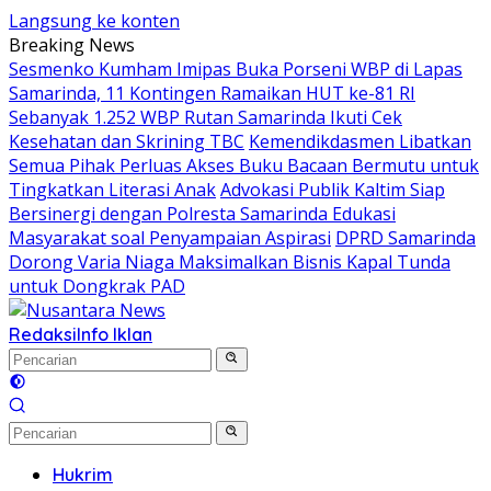
Langsung ke konten
Breaking News
Sesmenko Kumham Imipas Buka Porseni WBP di Lapas
Samarinda, 11 Kontingen Ramaikan HUT ke-81 RI
Sebanyak 1.252 WBP Rutan Samarinda Ikuti Cek
Kesehatan dan Skrining TBC
Kemendikdasmen Libatkan
Semua Pihak Perluas Akses Buku Bacaan Bermutu untuk
Tingkatkan Literasi Anak
Advokasi Publik Kaltim Siap
Bersinergi dengan Polresta Samarinda Edukasi
Masyarakat soal Penyampaian Aspirasi
DPRD Samarinda
Dorong Varia Niaga Maksimalkan Bisnis Kapal Tunda
untuk Dongkrak PAD
Redaksi
Info Iklan
Hukrim