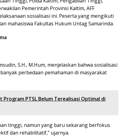
aan Tinggi, Polda Kaltim, Pengadilan Tinggi,
wakilan Pemerintah Provinsi Kaltim, AFF
laksanaan sosialisasi ini. Peserta yang mengikuti
 dan mahasiswa Fakultas Hukum Untag Samarinda.
ama
msudin, S.H., M.Hum, menjelaskan bahwa sosialisasi
ih banyak perbedaan pemahaman di masyarakat
Program PTSL Belum Terealisasi Optimal di
n tinggi, namun yang baru sekarang berfokus
tif dan rehabilitatif,” ujarnya.