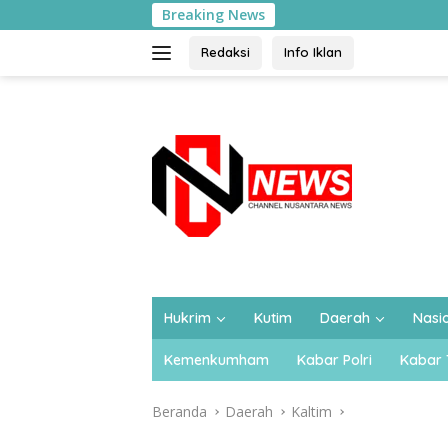
Langsung
Breaking News
119 CPNS Pemasy
ke
konten
Redaksi
Info Iklan
Hukrim
Kutim
Daerah
Nasi
Kemenkumham
Kabar Polri
Kabar 
Beranda
Daerah
Kaltim