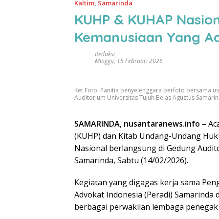
Kaltim
,
Samarinda
KUHP & KUHAP Nasion
Kemanusiaan Yang Ad
Redaksi
Minggu, 15 Februari 2026
Ket.Foto: Panitia penyelenggara berfoto bersama u
Auditorium Universitas Tujuh Belas Agustus Samarin
SAMARINDA, nusantaranews.info
– Ac
(KUHP) dan Kitab Undang-Undang Huku
Nasional berlangsung di Gedung Audito
Samarinda, Sabtu (14/02/2026).
Kegiatan yang digagas kerja sama Pe
Advokat Indonesia (Peradi) Samarinda
berbagai perwakilan lembaga penegak