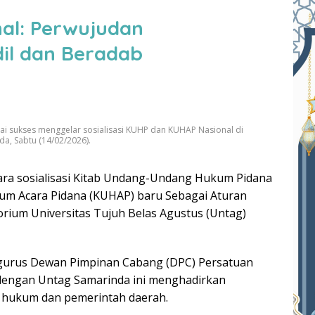
al: Perwujudan
il dan Beradab
sai sukses menggelar sosialisasi KUHP dan KUHAP Nasional di
da, Sabtu (14/02/2026).
ara sosialisasi Kitab Undang-Undang Hukum Pidana
m Acara Pidana (KUHAP) baru Sebagai Aturan
rium Universitas Tujuh Belas Agustus (Untag)
ngurus Dewan Pimpinan Cabang (DPC) Persatuan
 dengan Untag Samarinda ini menghadirkan
 hukum dan pemerintah daerah.