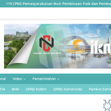
arakatan Ikuti Pembinaan Fisik dan Pembaretan di Samarinda
onal
Video
Pemerintahan
TNI
BNN
DPRD Kaltim
DPRD Samarinda
Pemkot Sama