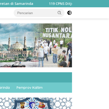
119 CPNS Ditjenpas Kaltim-Kaltara Ditempa, Tempuh L
rinda
Pemprov Kaltim