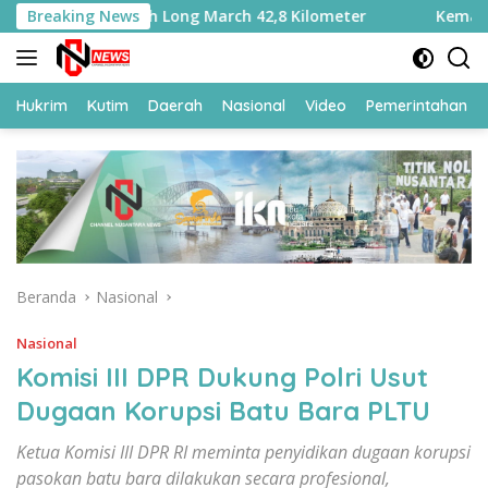
Langsung
 Tempuh Long March 42,8 Kilometer
Breaking News
Kemasi Liu yang Sa
ke
konten
Hukrim
Kutim
Daerah
Nasional
Video
Pemerintahan
Beranda
Nasional
Nasional
Komisi III DPR Dukung Polri Usut
Dugaan Korupsi Batu Bara PLTU
Ketua Komisi III DPR RI meminta penyidikan dugaan korupsi
pasokan batu bara dilakukan secara profesional,