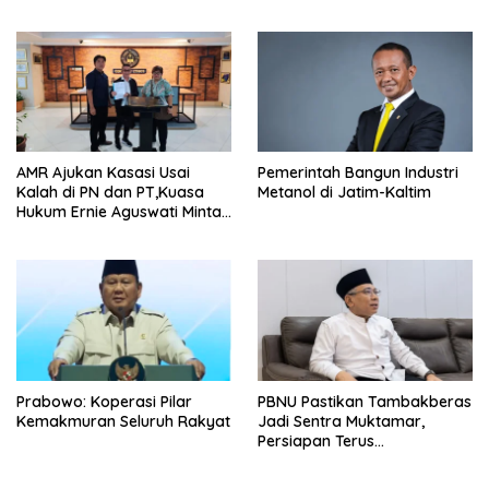
Tingkatkan Literasi Anak
Tangan
AMR Ajukan Kasasi Usai
Pemerintah Bangun Industri
Kalah di PN dan PT,Kuasa
Metanol di Jatim-Kaltim
Hukum Ernie Aguswati Minta
Pengawasan KY dan Bawas
MA RI
Prabowo: Koperasi Pilar
PBNU Pastikan Tambakberas
Kemakmuran Seluruh Rakyat
Jadi Sentra Muktamar,
Persiapan Terus
Dimatangkan