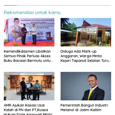
Rekomendasi untuk kamu
Kemendikdasmen Libatkan
Diduga Ada Mark-up
Semua Pihak Perluas Akses
Anggaran, Warga Minta
Buku Bacaan Bermutu untuk
Kejari Tapanuli Selatan Turun
Tingkatkan Literasi Anak
Tangan
AMR Ajukan Kasasi Usai
Pemerintah Bangun Industri
Kalah di PN dan PT,Kuasa
Metanol di Jatim-Kaltim
Hukum Ernie Aguswati Minta