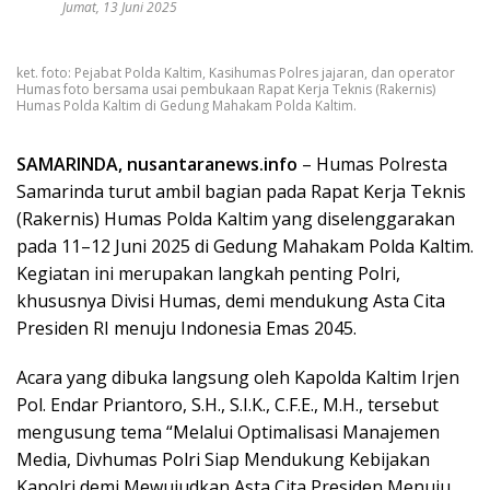
Jumat, 13 Juni 2025
ket. foto: Pejabat Polda Kaltim, Kasihumas Polres jajaran, dan operator
Humas foto bersama usai pembukaan Rapat Kerja Teknis (Rakernis)
Humas Polda Kaltim di Gedung Mahakam Polda Kaltim.
SAMARINDA, nusantaranews.info
– Humas Polresta
Samarinda turut ambil bagian pada Rapat Kerja Teknis
(Rakernis) Humas Polda Kaltim yang diselenggarakan
pada 11–12 Juni 2025 di Gedung Mahakam Polda Kaltim.
Kegiatan ini merupakan langkah penting Polri,
khususnya Divisi Humas, demi mendukung Asta Cita
Presiden RI menuju Indonesia Emas 2045.
Acara yang dibuka langsung oleh Kapolda Kaltim Irjen
Pol. Endar Priantoro, S.H., S.I.K., C.F.E., M.H., tersebut
mengusung tema “Melalui Optimalisasi Manajemen
Media, Divhumas Polri Siap Mendukung Kebijakan
Kapolri demi Mewujudkan Asta Cita Presiden Menuju