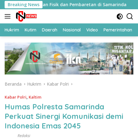
Langsung
Ikuti Pembinaan Fisik dan Pembaretan di Samarinda
Breaking News
1
ke
konten
Hukrim
Kutim
Daerah
Nasional
Video
Pemerintahan
Beranda
Hukrim
Kabar Polri
Kabar Polri
,
Kaltim
Humas Polresta Samarinda
Perkuat Sinergi Komunikasi demi
Indonesia Emas 2045
Redaksi