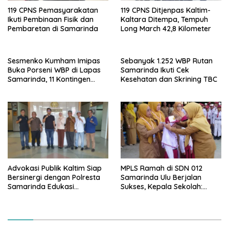
119 CPNS Pemasyarakatan
119 CPNS Ditjenpas Kaltim-
Ikuti Pembinaan Fisik dan
Kaltara Ditempa, Tempuh
Pembaretan di Samarinda
Long March 42,8 Kilometer
Sesmenko Kumham Imipas
Sebanyak 1.252 WBP Rutan
Buka Porseni WBP di Lapas
Samarinda Ikuti Cek
Samarinda, 11 Kontingen
Kesehatan dan Skrining TBC
Ramaikan HUT ke-81 RI
Advokasi Publik Kaltim Siap
MPLS Ramah di SDN 012
Bersinergi dengan Polresta
Samarinda Ulu Berjalan
Samarinda Edukasi
Sukses, Kepala Sekolah:
Masyarakat soal
Anak Harus Datang ke
Penyampaian Aspirasi
Sekolah dengan Bahagia