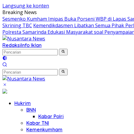
Langsung ke konten
Breaking News
Sesmenko Kumham Imipas Buka Porseni WBP di Lapas Sam
Skrining TBC
Kemendikdasmen Libatkan Semua Pihak Perl
Polresta Samarinda Edukasi Masyarakat soal Penyampaian
Redaksi
Info Iklan
Hukrim
BNN
Kabar Polri
Kabar TNI
Kemenkumham