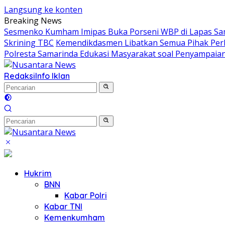
Langsung ke konten
Breaking News
Sesmenko Kumham Imipas Buka Porseni WBP di Lapas Sam
Skrining TBC
Kemendikdasmen Libatkan Semua Pihak Perl
Polresta Samarinda Edukasi Masyarakat soal Penyampaian
Redaksi
Info Iklan
Hukrim
BNN
Kabar Polri
Kabar TNI
Kemenkumham