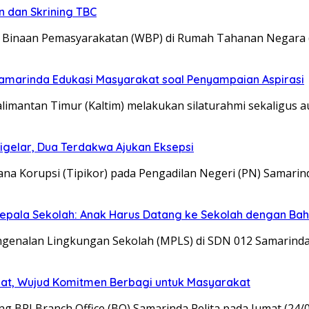
n dan Skrining TBC
 Binaan Pemasyarakatan (WBP) di Rumah Tahanan Negara 
 Samarinda Edukasi Masyarakat soal Penyampaian Aspirasi
limantan Timur (Kaltim) melakukan silaturahmi sekaligus 
gelar, Dua Terdakwa Ajukan Eksepsi
na Korupsi (Tipikor) pada Pengadilan Negeri (PN) Samari
Kepala Sekolah: Anak Harus Datang ke Sekolah dengan Ba
genalan Lingkungan Sekolah (MPLS) di SDN 012 Samarinda
aat, Wujud Komitmen Berbagi untuk Masyarakat
BRI Branch Office (BO) Samarinda Pelita pada Jumat (24/0