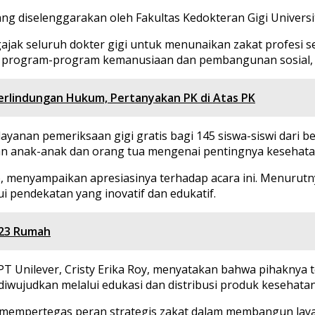
yang diselenggarakan oleh Fakultas Kedokteran Gigi Univer
ak seluruh dokter gigi untuk menunaikan zakat profesi se
g program-program kemanusiaan dan pembangunan sosial, t
rlindungan Hukum, Pertanyakan PK di Atas PK
ayanan pemeriksaan gigi gratis bagi 145 siswa-siswi dari 
 anak-anak dan orang tua mengenai pentingnya kesehatan g
 menyampaikan apresiasinya terhadap acara ini. Menurutn
pendekatan yang inovatif dan edukatif.
 23 Rumah
 PT Unilever, Cristy Erika Roy, menyatakan bahwa pihakny
diwujudkan melalui edukasi dan distribusi produk kesehatan 
empertegas peran strategis zakat dalam membangun layan