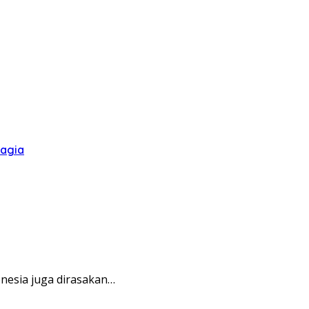
hagia
esia juga dirasakan…