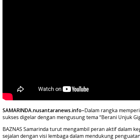
SAMARINDA.nusantaranews.info–
Dalam rangka mempering
sukses digelar dengan mengusung tema “Berani Unjuk Gig
BAZNAS Samarinda turut mengambil peran aktif dalam kegi
sejalan dengan visi lembaga dalam mendukung penguatan 