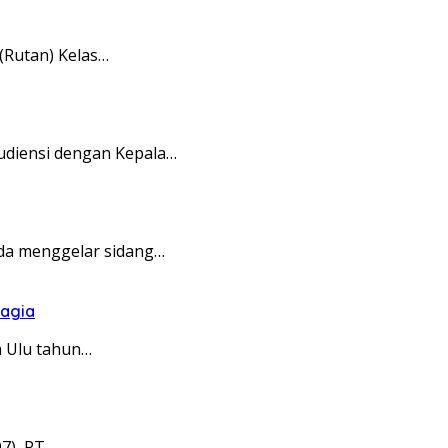
(Rutan) Kelas…
audiensi dengan Kepala…
nda menggelar sidang…
hagia
 Ulu tahun…
7), PT…