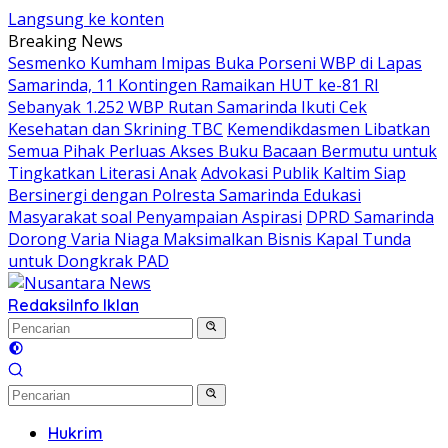
Langsung ke konten
Breaking News
Sesmenko Kumham Imipas Buka Porseni WBP di Lapas
Samarinda, 11 Kontingen Ramaikan HUT ke-81 RI
Sebanyak 1.252 WBP Rutan Samarinda Ikuti Cek
Kesehatan dan Skrining TBC
Kemendikdasmen Libatkan
Semua Pihak Perluas Akses Buku Bacaan Bermutu untuk
Tingkatkan Literasi Anak
Advokasi Publik Kaltim Siap
Bersinergi dengan Polresta Samarinda Edukasi
Masyarakat soal Penyampaian Aspirasi
DPRD Samarinda
Dorong Varia Niaga Maksimalkan Bisnis Kapal Tunda
untuk Dongkrak PAD
Redaksi
Info Iklan
Hukrim