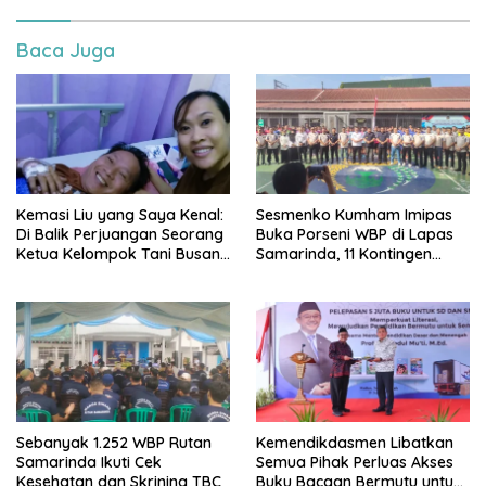
Baca Juga
Kemasi Liu yang Saya Kenal:
Sesmenko Kumham Imipas
Di Balik Perjuangan Seorang
Buka Porseni WBP di Lapas
Ketua Kelompok Tani Busang
Samarinda, 11 Kontingen
Dengen
Ramaikan HUT ke-81 RI
Sebanyak 1.252 WBP Rutan
Kemendikdasmen Libatkan
Samarinda Ikuti Cek
Semua Pihak Perluas Akses
Kesehatan dan Skrining TBC
Buku Bacaan Bermutu untuk