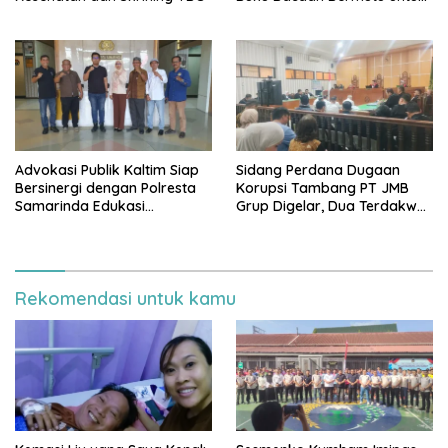
Tingkatkan Literasi Anak
Advokasi Publik Kaltim Siap
Sidang Perdana Dugaan
Bersinergi dengan Polresta
Korupsi Tambang PT JMB
Samarinda Edukasi
Grup Digelar, Dua Terdakwa
Masyarakat soal
Ajukan Eksepsi
Penyampaian Aspirasi
Rekomendasi untuk kamu