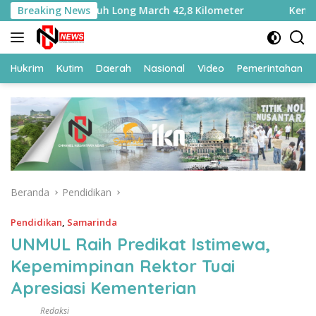
Langsung
a, Tempuh Long March 42,8 Kilometer
Breaking News
Kemasi Liu yang
ke
konten
Hukrim
Kutim
Daerah
Nasional
Video
Pemerintahan
Beranda
Pendidikan
Pendidikan
,
Samarinda
UNMUL Raih Predikat Istimewa,
Kepemimpinan Rektor Tuai
Apresiasi Kementerian
Redaksi