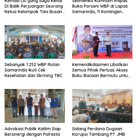
Kemasi Liu yang Saya Kenal:
Sesmenko Kumham Imipas
Di Balik Perjuangan Seorang
Buka Porseni WBP di Lapas
Ketua Kelompok Tani Busang
Samarinda, 11 Kontingen
Dengen
Ramaikan HUT ke-81 RI
Sebanyak 1.252 WBP Rutan
Kemendikdasmen Libatkan
Samarinda Ikuti Cek
Semua Pihak Perluas Akses
Kesehatan dan Skrining TBC
Buku Bacaan Bermutu untuk
Tingkatkan Literasi Anak
Advokasi Publik Kaltim Siap
Sidang Perdana Dugaan
Bersinergi dengan Polresta
Korupsi Tambang PT JMB