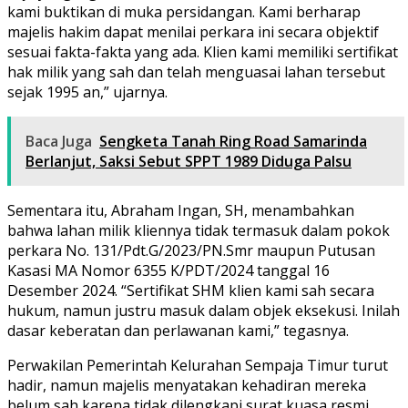
kami buktikan di muka persidangan. Kami berharap
majelis hakim dapat menilai perkara ini secara objektif
sesuai fakta-fakta yang ada. Klien kami memiliki sertifikat
hak milik yang sah dan telah menguasai lahan tersebut
sejak 1995 an,” ujarnya.
Baca Juga
Sengketa Tanah Ring Road Samarinda
Berlanjut, Saksi Sebut SPPT 1989 Diduga Palsu
Sementara itu, Abraham Ingan, SH, menambahkan
bahwa lahan milik kliennya tidak termasuk dalam pokok
perkara No. 131/Pdt.G/2023/PN.Smr maupun Putusan
Kasasi MA Nomor 6355 K/PDT/2024 tanggal 16
Desember 2024. “Sertifikat SHM klien kami sah secara
hukum, namun justru masuk dalam objek eksekusi. Inilah
dasar keberatan dan perlawanan kami,” tegasnya.
Perwakilan Pemerintah Kelurahan Sempaja Timur turut
hadir, namun majelis menyatakan kehadiran mereka
belum sah karena tidak dilengkapi surat kuasa resmi.