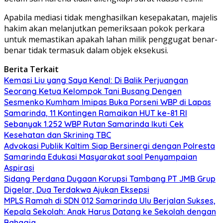
Apabila mediasi tidak menghasilkan kesepakatan, majelis
hakim akan melanjutkan pemeriksaan pokok perkara
untuk memastikan apakah lahan milik penggugat benar-
benar tidak termasuk dalam objek eksekusi.
Berita Terkait
Kemasi Liu yang Saya Kenal: Di Balik Perjuangan
Seorang Ketua Kelompok Tani Busang Dengen
Sesmenko Kumham Imipas Buka Porseni WBP di Lapas
Samarinda, 11 Kontingen Ramaikan HUT ke-81 RI
Sebanyak 1.252 WBP Rutan Samarinda Ikuti Cek
Kesehatan dan Skrining TBC
Advokasi Publik Kaltim Siap Bersinergi dengan Polresta
Samarinda Edukasi Masyarakat soal Penyampaian
Aspirasi
Sidang Perdana Dugaan Korupsi Tambang PT JMB Grup
Digelar, Dua Terdakwa Ajukan Eksepsi
MPLS Ramah di SDN 012 Samarinda Ulu Berjalan Sukses,
Kepala Sekolah: Anak Harus Datang ke Sekolah dengan
Bahagia