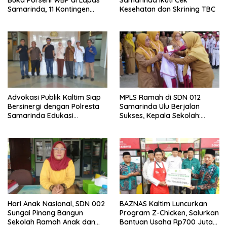
Buka Porseni WBP di Lapas
Samarinda Ikuti Cek
Samarinda, 11 Kontingen
Kesehatan dan Skrining TBC
Ramaikan HUT ke-81 RI
Advokasi Publik Kaltim Siap
MPLS Ramah di SDN 012
Bersinergi dengan Polresta
Samarinda Ulu Berjalan
Samarinda Edukasi
Sukses, Kepala Sekolah:
Masyarakat soal
Anak Harus Datang ke
Penyampaian Aspirasi
Sekolah dengan Bahagia
Hari Anak Nasional, SDN 002
BAZNAS Kaltim Luncurkan
Sungai Pinang Bangun
Program Z-Chicken, Salurkan
Sekolah Ramah Anak dan
Bantuan Usaha Rp700 Juta