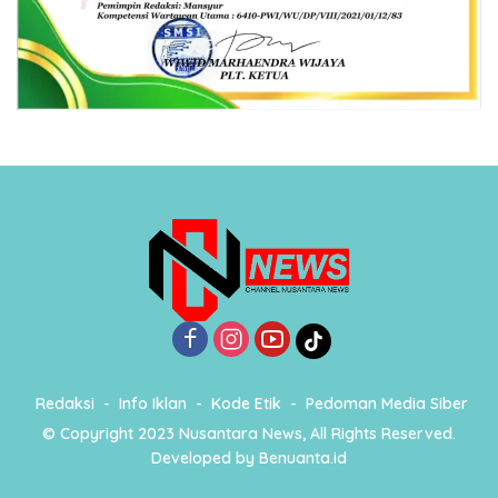
Redaksi
Info Iklan
Kode Etik
Pedoman Media Siber
© Copyright 2023 Nusantara News, All Rights Reserved.
Developed by
Benuanta.id