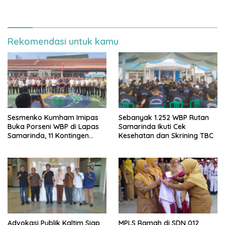
Bebas Perundungan
untuk 35 Pelaku UMKM
Rekomendasi untuk kamu
Sesmenko Kumham Imipas
Sebanyak 1.252 WBP Rutan
Buka Porseni WBP di Lapas
Samarinda Ikuti Cek
Samarinda, 11 Kontingen
Kesehatan dan Skrining TBC
Ramaikan HUT ke-81 RI
Advokasi Publik Kaltim Siap
MPLS Ramah di SDN 012