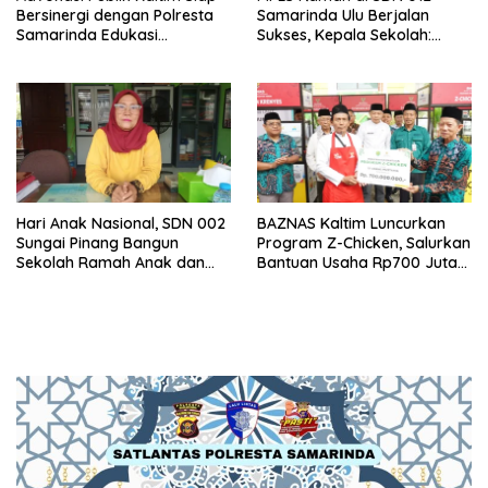
Bersinergi dengan Polresta
Samarinda Ulu Berjalan
Samarinda Edukasi
Sukses, Kepala Sekolah:
Masyarakat soal
Anak Harus Datang ke
Penyampaian Aspirasi
Sekolah dengan Bahagia
Hari Anak Nasional, SDN 002
BAZNAS Kaltim Luncurkan
Sungai Pinang Bangun
Program Z-Chicken, Salurkan
Sekolah Ramah Anak dan
Bantuan Usaha Rp700 Juta
Bebas Perundungan
untuk 35 Pelaku UMKM