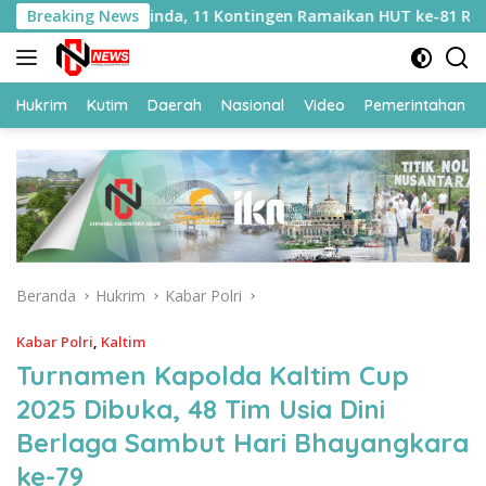
Langsung
 Samarinda, 11 Kontingen Ramaikan HUT ke-81 RI
Breaking News
Seb
ke
konten
Hukrim
Kutim
Daerah
Nasional
Video
Pemerintahan
Beranda
Hukrim
Kabar Polri
Kabar Polri
,
Kaltim
Turnamen Kapolda Kaltim Cup
2025 Dibuka, 48 Tim Usia Dini
Berlaga Sambut Hari Bhayangkara
ke-79