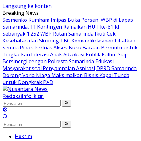
Langsung ke konten
Breaking News
Sesmenko Kumham Imipas Buka Porseni WBP di Lapas
Samarinda, 11 Kontingen Ramaikan HUT ke-81 RI
Sebanyak 1.252 WBP Rutan Samarinda Ikuti Cek
Kesehatan dan Skrining TBC
Kemendikdasmen Libatkan
Semua Pihak Perluas Akses Buku Bacaan Bermutu untuk
Tingkatkan Literasi Anak
Advokasi Publik Kaltim Siap
Bersinergi dengan Polresta Samarinda Edukasi
Masyarakat soal Penyampaian Aspirasi
DPRD Samarinda
Dorong Varia Niaga Maksimalkan Bisnis Kapal Tunda
untuk Dongkrak PAD
Redaksi
Info Iklan
Hukrim