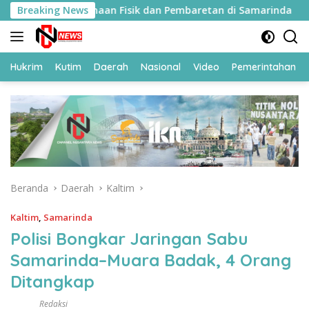
Langsung
 Ikuti Pembinaan Fisik dan Pembaretan di Samarinda
Breaking News
ke
konten
Hukrim
Kutim
Daerah
Nasional
Video
Pemerintahan
Beranda
Daerah
Kaltim
Kaltim
,
Samarinda
Polisi Bongkar Jaringan Sabu
Samarinda–Muara Badak, 4 Orang
Ditangkap
Redaksi