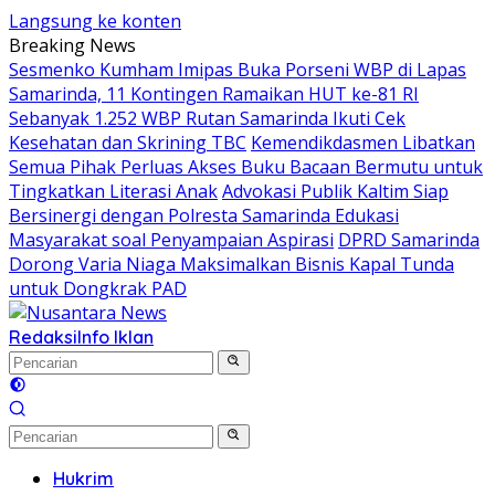
Langsung ke konten
Breaking News
Sesmenko Kumham Imipas Buka Porseni WBP di Lapas
Samarinda, 11 Kontingen Ramaikan HUT ke-81 RI
Sebanyak 1.252 WBP Rutan Samarinda Ikuti Cek
Kesehatan dan Skrining TBC
Kemendikdasmen Libatkan
Semua Pihak Perluas Akses Buku Bacaan Bermutu untuk
Tingkatkan Literasi Anak
Advokasi Publik Kaltim Siap
Bersinergi dengan Polresta Samarinda Edukasi
Masyarakat soal Penyampaian Aspirasi
DPRD Samarinda
Dorong Varia Niaga Maksimalkan Bisnis Kapal Tunda
untuk Dongkrak PAD
Redaksi
Info Iklan
Hukrim