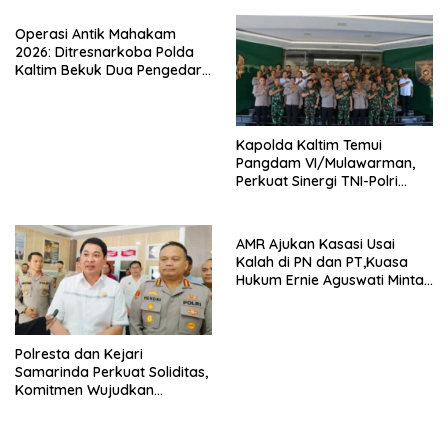
Operasi Antik Mahakam
2026: Ditresnarkoba Polda
Kaltim Bekuk Dua Pengedar
Sabu di Kukar, Satu Rekan
Bersenjata Kabur ke Hutan
Kapolda Kaltim Temui
Pangdam VI/Mulawarman,
Perkuat Sinergi TNI-Polri
Hadapi Tantangan
Keamanan
AMR Ajukan Kasasi Usai
Kalah di PN dan PT,Kuasa
Hukum Ernie Aguswati Minta
Pengawasan KY dan Bawas
MA RI
Polresta dan Kejari
Samarinda Perkuat Soliditas,
Komitmen Wujudkan
Penegakan Hukum
Berkeadilan