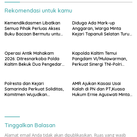
Rekomendasi untuk kamu
Kemendikdasmen Libatkan
Diduga Ada Mark-up
Semua Pihak Perluas Akses
Anggaran, Warga Minta
Buku Bacaan Bermutu untuk
Kejari Tapanuli Selatan Turun
Tingkatkan Literasi Anak
Tangan
Operasi Antik Mahakam
Kapolda Kaltim Temui
2026: Ditresnarkoba Polda
Pangdam VI/Mulawarman,
Kaltim Bekuk Dua Pengedar
Perkuat Sinergi TNI-Polri
Sabu di Kukar, Satu Rekan
Hadapi Tantangan
Bersenjata Kabur ke Hutan
Keamanan
Polresta dan Kejari
AMR Ajukan Kasasi Usai
Samarinda Perkuat Soliditas,
Kalah di PN dan PT,Kuasa
Komitmen Wujudkan
Hukum Ernie Aguswati Minta
Penegakan Hukum
Pengawasan KY dan Bawas
Berkeadilan
MA RI
Tinggalkan Balasan
Alamat email Anda tidak akan dipublikasikan.
Ruas yang wajib