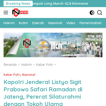
Langsung
ra Ditempa, Tempuh Long March 42,8 Kilometer
Breaking News
Kemasi 
ke
konten
Hukrim
Kutim
Daerah
Nasional
Video
Pemerintahan
Beranda
Hukrim
Kabar Polri
Kabar Polri
,
Nasional
Kapolri Jenderal Listyo Sigit
Prabowo Safari Ramadan di
Jateng, Pererat Silaturahmi
dengan Tokoh Ulama