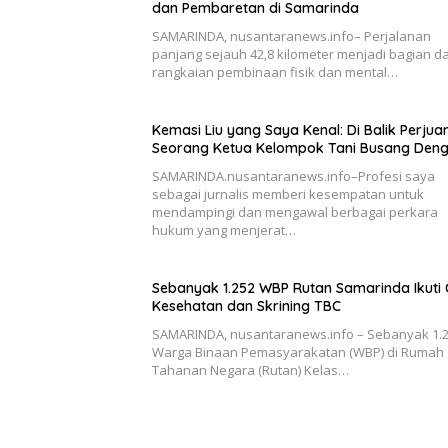
dan Pembaretan di Samarinda
SAMARINDA, nusantaranews.info– Perjalanan
panjang sejauh 42,8 kilometer menjadi bagian da
rangkaian pembinaan fisik dan mental…
Kemasi Liu yang Saya Kenal: Di Balik Perju
Seorang Ketua Kelompok Tani Busang Den
SAMARINDA.nusantaranews.info–Profesi saya
sebagai jurnalis memberi kesempatan untuk
mendampingi dan mengawal berbagai perkara
hukum yang menjerat…
Sebanyak 1.252 WBP Rutan Samarinda Ikuti
Kesehatan dan Skrining TBC
SAMARINDA, nusantaranews.info – Sebanyak 1.
Warga Binaan Pemasyarakatan (WBP) di Rumah
Tahanan Negara (Rutan) Kelas…