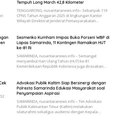
Tempuh Long March 42,8 Kilometer
TENGGARONG, nusantaranews.info– Sebanyak 119
ri
CPNS Tahun Anggaran 2025 di lingkungan Kantor
Wilayah Direktorat Jenderal Pemasyarakatan…
angan
Sesmenko Kumham Imipas Buka Porseni WBP di
gen
Lapas Samarinda, 11 Kontingen Ramaikan HUT
ke-81 RI
SAMARINDA, nusantaranews.info – Semangat
menyambut Hari Ulang Tahun (HUT) ke-81
Kemerdekaan Republik Indonesia juga dirasakan…
 Cek
Advokasi Publik Kaltim Siap Bersinergi dengan
Polresta Samarinda Edukasi Masyarakat soal
Penyampaian Aspirasi
252
SAMARINDA, nusantaranews.info – Tim Advokasi
Publik Kalimantan Timur (Kaltim) melakukan
silaturahmi sekaligus audiensi dengan Kepala…