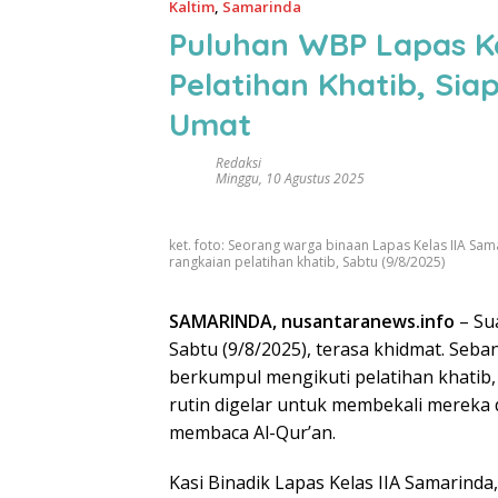
Kaltim
,
Samarinda
Puluhan WBP Lapas Ke
Pelatihan Khatib, Sia
Umat
Redaksi
Minggu, 10 Agustus 2025
ket. foto: Seorang warga binaan Lapas Kelas IIA S
rangkaian pelatihan khatib, Sabtu (9/8/2025)
SAMARINDA, nusantaranews.info
– Su
Sabtu (9/8/2025), terasa khidmat. Se
berkumpul mengikuti pelatihan khati
rutin digelar untuk membekali merek
membaca Al-Qur’an.
Kasi Binadik Lapas Kelas IIA Samarinda