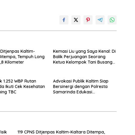
 Ditjenpas Kaltim-
Kemasi Liu yang Saya Kenal: Di
Ditempa, Tempuh Long
Balik Perjuangan Seorang
,8 Kilometer
Ketua Kelompok Tani Busang
Dengen
 1.252 WBP Rutan
Advokasi Publik Kaltim Siap
a Ikuti Cek Kesehatan
Bersinergi dengan Polresta
ning TBC
Samarinda Edukasi
Masyarakat soal Penyampaian
Aspirasi
isik
119 CPNS Ditjenpas Kaltim-Kaltara Ditempa,