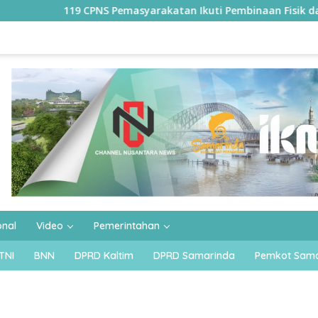
119 CPNS Pemasyarakatan Ikuti Pembinaan Fisik dan Pembare
onal
Video
Pemerintahan
TNI
BNN
DPRD Kaltim
DPRD Samarinda
Pemkot Sama