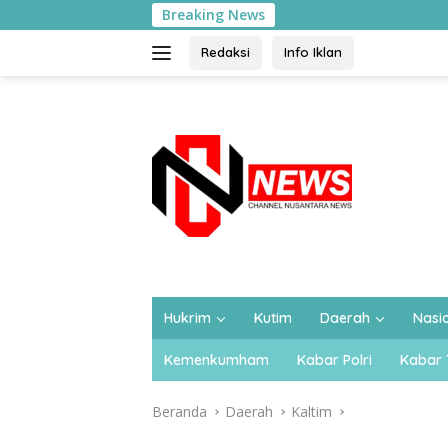
Langsung
Breaking News
ke
konten
Redaksi
Info Iklan
Hukrim
Kutim
Daerah
Nasi
Kemenkumham
Kabar Polri
Kabar 
Beranda
Daerah
Kaltim