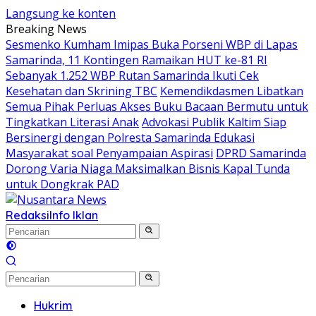
Langsung ke konten
Breaking News
Sesmenko Kumham Imipas Buka Porseni WBP di Lapas
Samarinda, 11 Kontingen Ramaikan HUT ke-81 RI
Sebanyak 1.252 WBP Rutan Samarinda Ikuti Cek
Kesehatan dan Skrining TBC
Kemendikdasmen Libatkan
Semua Pihak Perluas Akses Buku Bacaan Bermutu untuk
Tingkatkan Literasi Anak
Advokasi Publik Kaltim Siap
Bersinergi dengan Polresta Samarinda Edukasi
Masyarakat soal Penyampaian Aspirasi
DPRD Samarinda
Dorong Varia Niaga Maksimalkan Bisnis Kapal Tunda
untuk Dongkrak PAD
Redaksi
Info Iklan
Hukrim