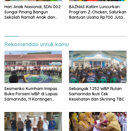
Hari Anak Nasional, SDN 002
BAZNAS Kaltim Luncurkan
Sungai Pinang Bangun
Program Z-Chicken, Salurkan
Sekolah Ramah Anak dan
Bantuan Usaha Rp700 Juta
Bebas Perundungan
untuk 35 Pelaku UMKM
Rekomendasi untuk kamu
Sesmenko Kumham Imipas
Sebanyak 1.252 WBP Rutan
Buka Porseni WBP di Lapas
Samarinda Ikuti Cek
Samarinda, 11 Kontingen
Kesehatan dan Skrining TBC
Ramaikan HUT ke-81 RI