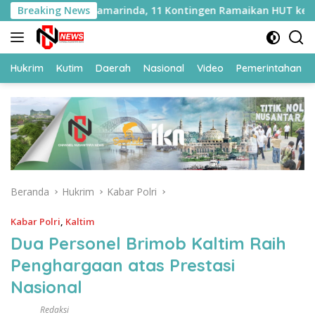
Langsung
apas Samarinda, 11 Kontingen Ramaikan HUT ke-81 RI
Breaking News
ke
konten
Hukrim
Kutim
Daerah
Nasional
Video
Pemerintahan
Beranda
Hukrim
Kabar Polri
Kabar Polri
,
Kaltim
Dua Personel Brimob Kaltim Raih
Penghargaan atas Prestasi
Nasional
Redaksi