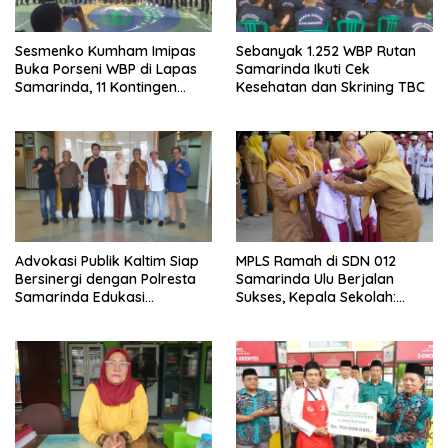
Sesmenko Kumham Imipas
Sebanyak 1.252 WBP Rutan
Buka Porseni WBP di Lapas
Samarinda Ikuti Cek
Samarinda, 11 Kontingen
Kesehatan dan Skrining TBC
Ramaikan HUT ke-81 RI
Advokasi Publik Kaltim Siap
MPLS Ramah di SDN 012
Bersinergi dengan Polresta
Samarinda Ulu Berjalan
Samarinda Edukasi
Sukses, Kepala Sekolah:
Masyarakat soal
Anak Harus Datang ke
Penyampaian Aspirasi
Sekolah dengan Bahagia