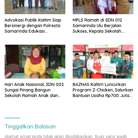
Advokasi Publik Kaltim Siap
MPLS Ramah di SDN 012
Bersinergi dengan Polresta
Samarinda Ulu Berjalan
Samarinda Edukasi
Sukses, Kepala Sekolah:
Masyarakat soal
Anak Harus Datang ke
Penyampaian Aspirasi
Sekolah dengan Bahagia
Hari Anak Nasional, SDN 002
BAZNAS Kaltim Luncurkan
Sungai Pinang Bangun
Program Z-Chicken, Salurkan
Sekolah Ramah Anak dan
Bantuan Usaha Rp700 Juta
Bebas Perundungan
untuk 35 Pelaku UMKM
Tinggalkan Balasan
Alamat email Anda tidak akan dipublikasikan.
Ruas yang wajib