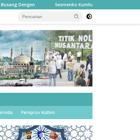
Sesmenko Kumham Imipas Buka Porseni WBP di Lapas Samarinda
rinda
Pemprov Kaltim