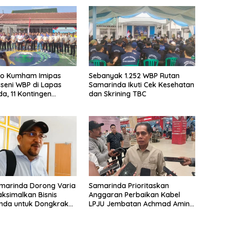
o Kumham Imipas
Sebanyak 1.252 WBP Rutan
seni WBP di Lapas
Samarinda Ikuti Cek Kesehatan
a, 11 Kontingen
dan Skrining TBC
 HUT ke-81 RI
marinda Dorong Varia
Samarinda Prioritaskan
ksimalkan Bisnis
Anggaran Perbaikan Kabel
unda untuk Dongkrak
LPJU Jembatan Achmad Amins
Akhir 2026