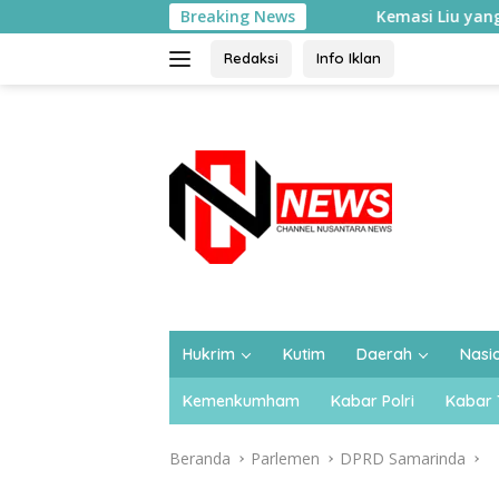
Langsung
Kemasi Liu yang Saya Kenal: Di Balik P
Breaking News
ke
konten
Redaksi
Info Iklan
Hukrim
Kutim
Daerah
Nasi
Kemenkumham
Kabar Polri
Kabar 
Beranda
Parlemen
DPRD Samarinda