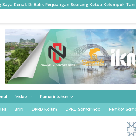
erjuangan Seorang Ketua Kelompok Tani Busang Dengen
onal
Video
Pemerintahan
TNI
BNN
DPRD Kaltim
DPRD Samarinda
Pemkot Sama