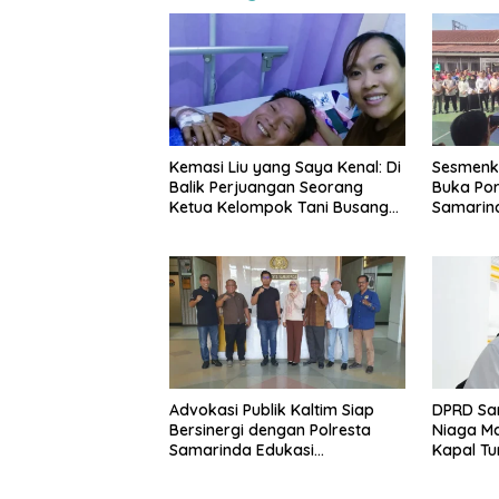
Kemasi Liu yang Saya Kenal: Di
Sesmenk
Balik Perjuangan Seorang
Buka Por
Ketua Kelompok Tani Busang
Samarind
Dengen
Ramaikan
Advokasi Publik Kaltim Siap
DPRD Sa
Bersinergi dengan Polresta
Niaga Ma
Samarinda Edukasi
Kapal T
Masyarakat soal Penyampaian
PAD
Aspirasi