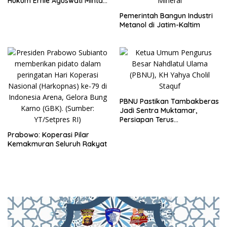
Hukum Ernie Aguswati Minta
Pengawasan KY dan Bawas
Pemerintah Bangun Industri
MA RI
Metanol di Jatim-Kaltim
PBNU Pastikan Tambakberas
Jadi Sentra Muktamar,
Persiapan Terus
Dimatangkan
Prabowo: Koperasi Pilar
Kemakmuran Seluruh Rakyat