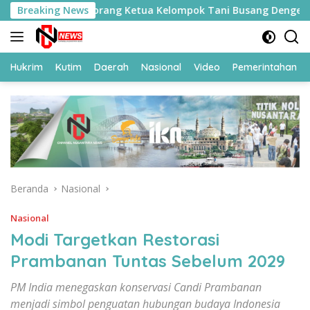
Langsung
erjuangan Seorang Ketua Kelompok Tani Busang Dengen
Breaking News
ke
konten
Hukrim
Kutim
Daerah
Nasional
Video
Pemerintahan
Beranda
Nasional
Nasional
Modi Targetkan Restorasi
Prambanan Tuntas Sebelum 2029
PM India menegaskan konservasi Candi Prambanan
menjadi simbol penguatan hubungan budaya Indonesia