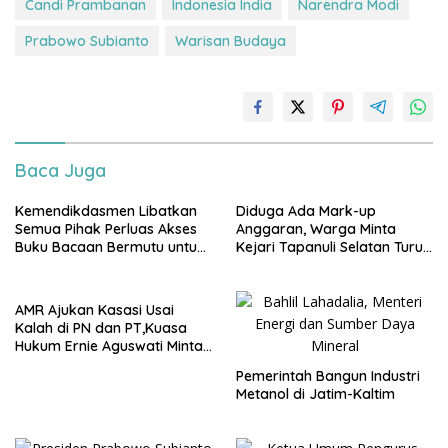
Candi Prambanan
Indonesia India
Narendra Modi
Prabowo Subianto
Warisan Budaya
Baca Juga
Kemendikdasmen Libatkan
Diduga Ada Mark-up
Semua Pihak Perluas Akses
Anggaran, Warga Minta
Buku Bacaan Bermutu untuk
Kejari Tapanuli Selatan Turun
Tingkatkan Literasi Anak
Tangan
AMR Ajukan Kasasi Usai
Kalah di PN dan PT,Kuasa
Hukum Ernie Aguswati Minta
Pengawasan KY dan Bawas
Pemerintah Bangun Industri
MA RI
Metanol di Jatim-Kaltim